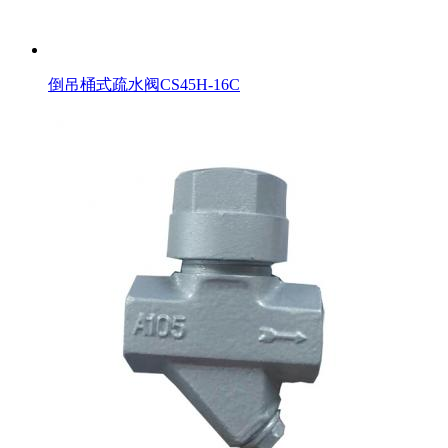
倒吊桶式疏水阀CS45H-16C