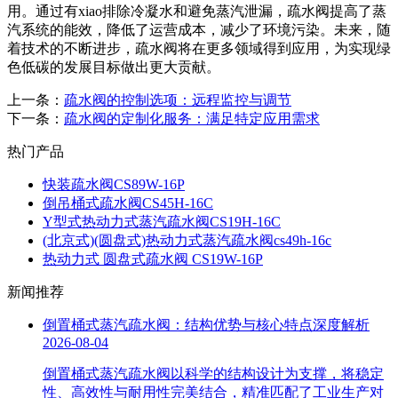
用。通过有xiao排除冷凝水和避免蒸汽泄漏，疏水阀提高了蒸
汽系统的能效，降低了运营成本，减少了环境污染。未来，随
着技术的不断进步，疏水阀将在更多领域得到应用，为实现绿
色低碳的发展目标做出更大贡献。
上一条：
疏水阀的控制选项：远程监控与调节
下一条：
疏水阀的定制化服务：满足特定应用需求
热门产品
快装疏水阀CS89W-16P
倒吊桶式疏水阀CS45H-16C
Y型式热动力式蒸汽疏水阀CS19H-16C
(北京式)(圆盘式)热动力式蒸汽疏水阀cs49h-16c
热动力式 圆盘式疏水阀 CS19W-16P
新闻推荐
倒置桶式蒸汽疏水阀：结构优势与核心特点深度解析
2026-08-04
倒置桶式蒸汽疏水阀以科学的结构设计为支撑，将稳定
性、高效性与耐用性完美结合，精准匹配了工业生产对